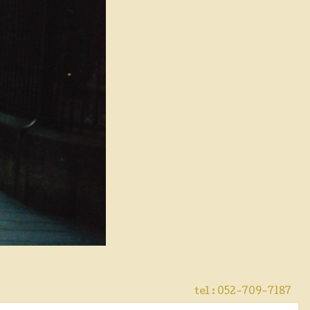
tel : 052-709-7187