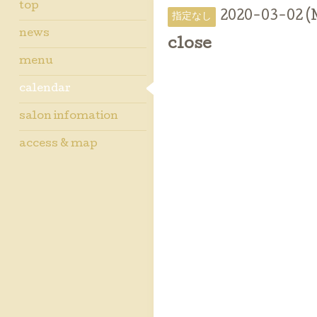
top
2020-03-02 
指定なし
news
close
menu
calendar
salon infomation
access & map