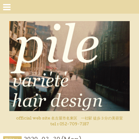
official web site 名古屋市名東区 一社駅 徒歩３分の美容室
tel : 052-709-7187