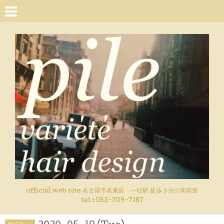
official web site 名古屋市名東区 一社駅 徒歩３分の美容室
tel : 052-709-7187