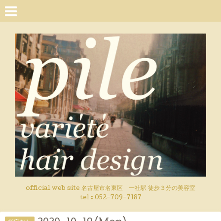
official web site 名古屋市名東区 一社駅 徒歩３分の美容室
tel : 052-709-7187