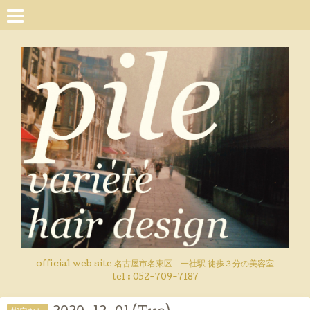
official web site 名古屋市名東区 一社駅 徒歩３分の美容室
tel : 052-709-7187