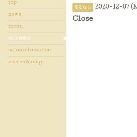
top
2020-12-07 (
指定なし
news
Close
menu
calendar
salon infomation
access & map