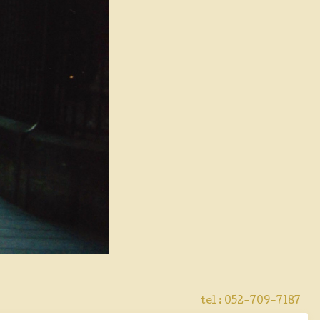
tel : 052-709-7187