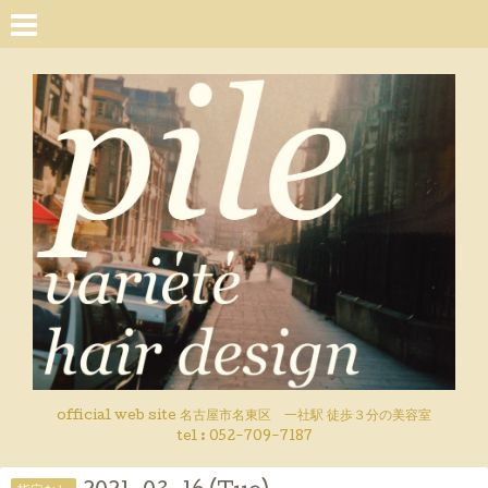
official web site 名古屋市名東区 一社駅 徒歩３分の美容室
tel : 052-709-7187