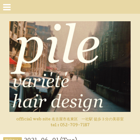
official web site 名古屋市名東区 一社駅 徒歩３分の美容室
tel : 052-709-7187