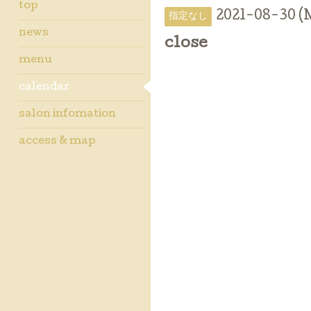
top
2021-08-30 
指定なし
news
close
menu
calendar
salon infomation
access & map