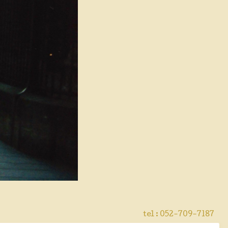
tel : 052-709-7187