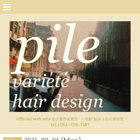
official web site 名古屋市名東区 一社駅 徒歩３分の美容室
tel : 052-709-7187