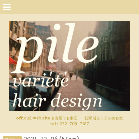
official web site 名古屋市名東区 一社駅 徒歩３分の美容室
tel : 052-709-7187