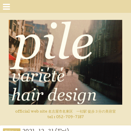
official web site 名古屋市名東区 一社駅 徒歩３分の美容室
tel : 052-709-7187