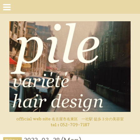
official web site 名古屋市名東区 一社駅 徒歩３分の美容室
tel : 052-709-7187