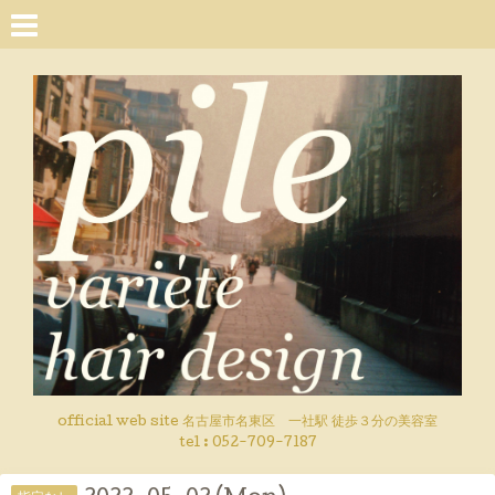
official web site 名古屋市名東区 一社駅 徒歩３分の美容室
tel : 052-709-7187