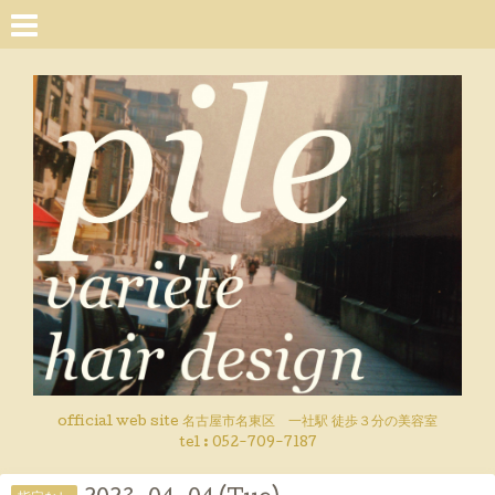
official web site 名古屋市名東区 一社駅 徒歩３分の美容室
tel : 052-709-7187