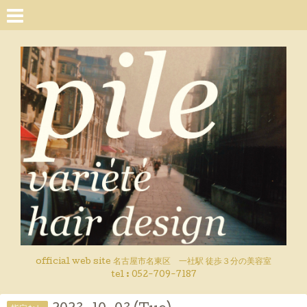
official web site 名古屋市名東区 一社駅 徒歩３分の美容室
tel : 052-709-7187