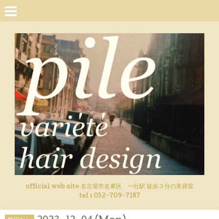
official web site 名古屋市名東区 一社駅 徒歩３分の美容室
tel : 052-709-7187