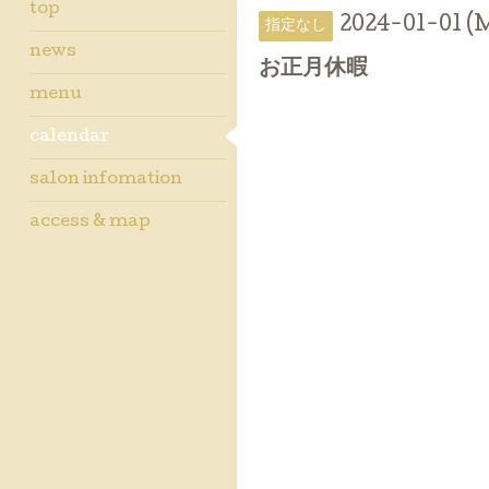
top
2024-01-01 (
指定なし
news
お正月休暇
menu
calendar
salon infomation
access & map