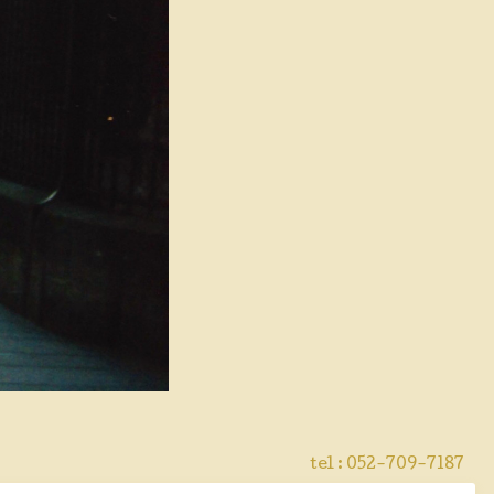
tel : 052-709-7187