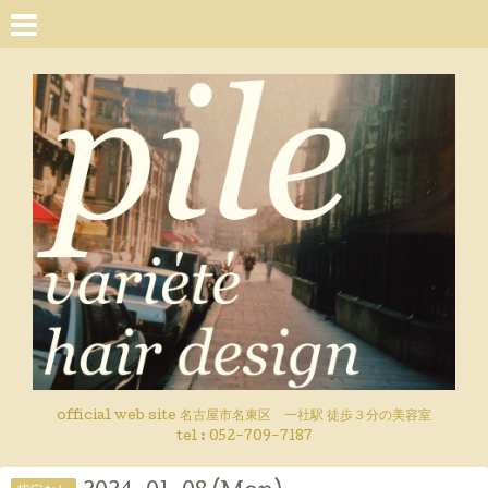
official web site 名古屋市名東区 一社駅 徒歩３分の美容室
tel : 052-709-7187