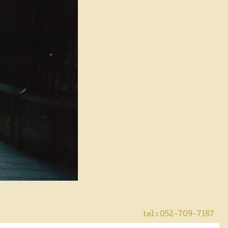
tel : 052-709-7187