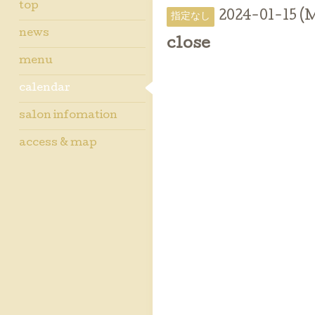
top
2024-01-15 (
指定なし
news
close
menu
calendar
salon infomation
access & map