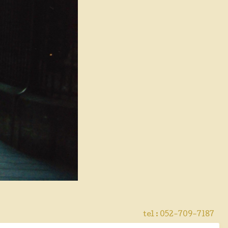
tel : 052-709-7187