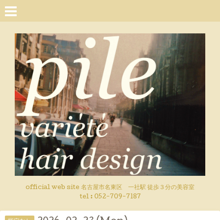
official web site 名古屋市名東区 一社駅 徒歩３分の美容室
tel : 052-709-7187