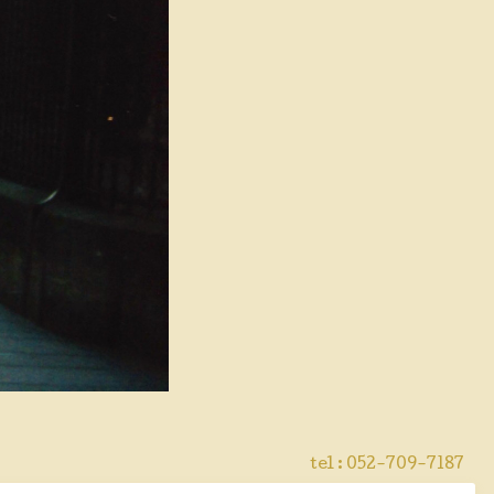
tel : 052-709-7187