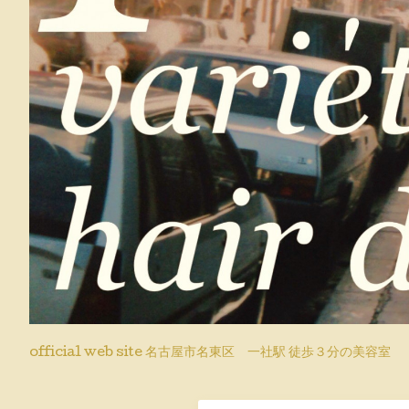
official web site 名古屋市名東区 一社駅 徒歩３分の美容室