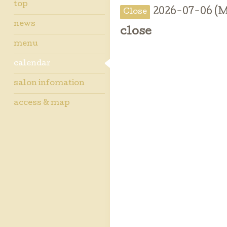
top
2026-07-06 (
Close
news
close
menu
calendar
salon infomation
access & map