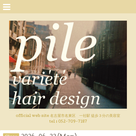
official web site 名古屋市名東区 一社駅 徒歩３分の美容室
tel : 052-709-7187