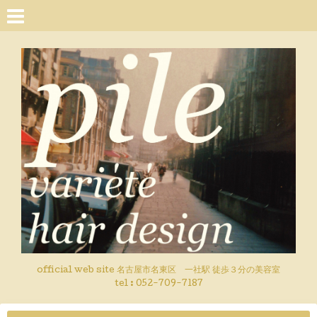
official web site 名古屋市名東区 一社駅 徒歩３分の美容室
tel : 052-709-7187