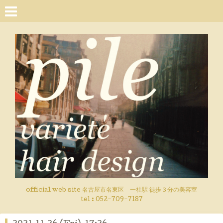
official web site 名古屋市名東区 一社駅 徒歩３分の美容室
tel : 052-709-7187