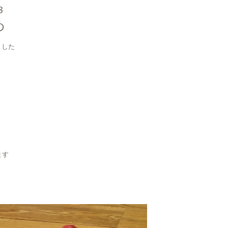
3
め
ました
ます