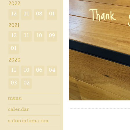
2022
12
11
08
01
2021
12
11
10
09
01
2020
11
10
06
04
03
02
menu
calendar
salon infomation