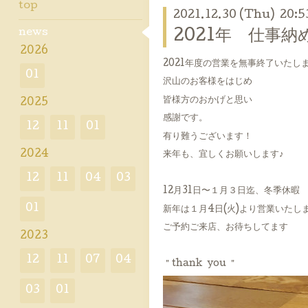
top
2021.12.30 (Thu) 20:5
news
2021年 仕事納
2026
2021年度の営業を無事終了いたし
01
沢山のお客様をはじめ
皆様方のおかげと思い
2025
感謝です。
12
11
01
有り難うございます！
2024
来年も、宜しくお願いします♪
12
11
04
03
12月31日〜１月３日迄、冬季休暇
01
新年は１月4日(火)より営業いたし
ご予約ご来店、お待ちしてます
2023
12
11
07
04
＂thank you ＂
03
01