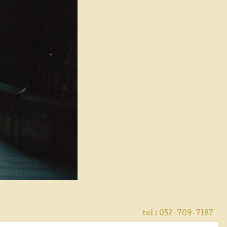
tel : 052-709-7187