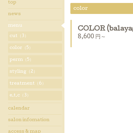
top
color
news
menu
COLOR (balaya
cut（3）
8,600 円～
color（5）
perm（5）
styling（2）
treatment（6）
e.t.c（3）
calendar
salon infomation
access & map