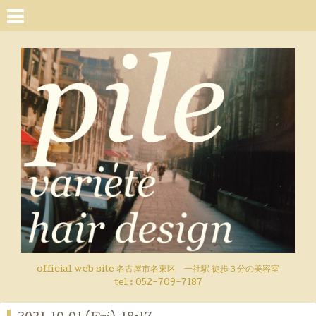
official web site 名古屋市名東区 一社駅 徒歩３分の美容室
tel : 052-709-7187